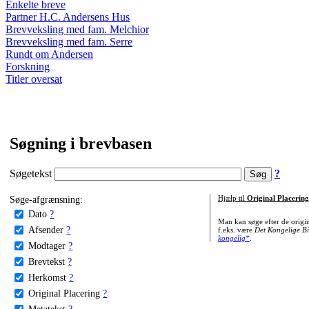
Enkelte breve
Partner H.C. Andersens Hus
Brevveksling med fam. Melchior
Brevveksling med fam. Serre
Rundt om Andersen
Forskning
Titler oversat
Søgning i brevbasen
Søgetekst
?
Søge-afgrænsning:
Hjælp til
Original Placering
Dato
?
Man kan søge efter de origi
Afsender
?
f.eks. være
Det Kongelige Bi
kongelig*
.
Modtager
?
Brevtekst
?
Herkomst
?
Original Placering
?
Metatekst
?