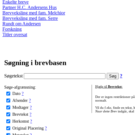
Enkelte breve
Partner H.C. Andersens Hus
Brevveksling med fam. Melchior
Brevveksling med fam. Serre
Rundt om Andersen
Forskning
Titler oversat
Søgning i brevbasen
Søgetekst
?
Søge-afgrænsning:
Hjælp til
Brevtekst
:
Dato
?
Der er ingen restriktioner p
Afsender
?
normalt.
Modtager
?
Vil du f.eks. finde en tekst,
Naar dette Brev
indgår, skal
Brevtekst
?
Herkomst
?
Original Placering
?
Metatekst
?