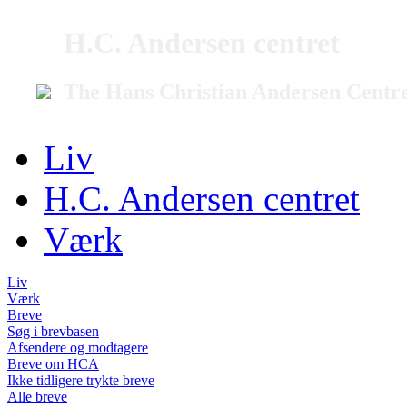
H.C. Andersen centret
The Hans Christian Andersen Centr
Liv
H.C. Andersen centret
Værk
Liv
Værk
Breve
Søg i brevbasen
Afsendere og modtagere
Breve om HCA
Ikke tidligere trykte breve
Alle breve