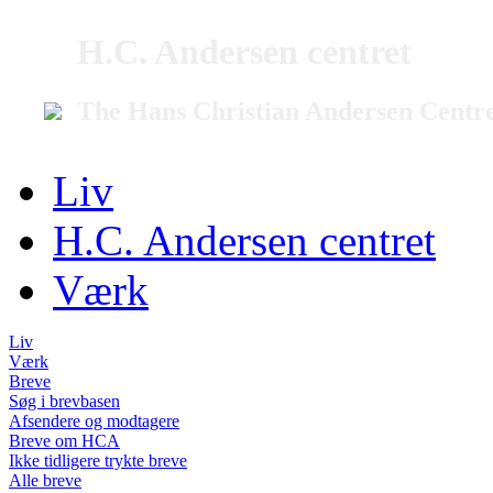
H.C. Andersen centret
The Hans Christian Andersen Centr
Liv
H.C. Andersen centret
Værk
Liv
Værk
Breve
Søg i brevbasen
Afsendere og modtagere
Breve om HCA
Ikke tidligere trykte breve
Alle breve