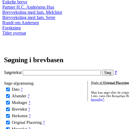
Enkelte breve
Partner H.C. Andersens Hus
Brevveksling med fam. Melchior
Brevveksling med fam. Serre
Rundt om Andersen
Forskning
Titler oversat
Søgning i brevbasen
Søgetekst
?
Søge-afgrænsning:
Hjælp til
Original Placering
Dato
?
Man kan søge efter de origi
Afsender
?
f.eks. være
Det Kongelige Bi
kongelig*
.
Modtager
?
Brevtekst
?
Herkomst
?
Original Placering
?
Metatekst
?