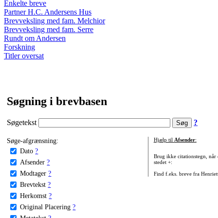
Enkelte breve
Partner H.C. Andersens Hus
Brevveksling med fam. Melchior
Brevveksling med fam. Serre
Rundt om Andersen
Forskning
Titler oversat
Søgning i brevbasen
Søgetekst
?
Søge-afgrænsning:
Hjælp til
Afsender
:
Dato
?
Brug ikke citationstegn, når
Afsender
?
stedet +:
Modtager
?
Find f.eks. breve fra Henrie
Brevtekst
?
Herkomst
?
Original Placering
?
Metatekst
?