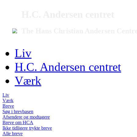
H.C. Andersen centret
The Hans Christian Andersen Centr
Liv
H.C. Andersen centret
Værk
Liv
Værk
Breve
Søg i brevbasen
Afsendere og modtagere
Breve om HCA
Ikke tidligere trykte breve
Alle breve