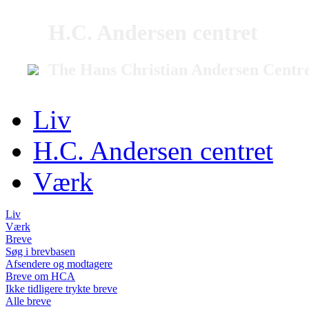
H.C. Andersen centret
The Hans Christian Andersen Centr
Liv
H.C. Andersen centret
Værk
Liv
Værk
Breve
Søg i brevbasen
Afsendere og modtagere
Breve om HCA
Ikke tidligere trykte breve
Alle breve