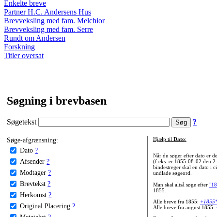
Enkelte breve
Partner H.C. Andersens Hus
Brevveksling med fam. Melchior
Brevveksling med fam. Serre
Rundt om Andersen
Forskning
Titler oversat
Søgning i brevbasen
Søgetekst
?
Søge-afgrænsning:
Hjælp til
Dato
:
Dato
?
Når du søger efter dato er
Afsender
?
(f.eks. er 1855-08-02 den 2
bindestreger skal en dato i c
Modtager
?
undlade søgeord.
Brevtekst
?
Man skal altså søge efter
"18
1855.
Herkomst
?
Alle breve fra 1855:
+1855
Original Placering
?
Alle breve fra august 1855:
Metatekst
?