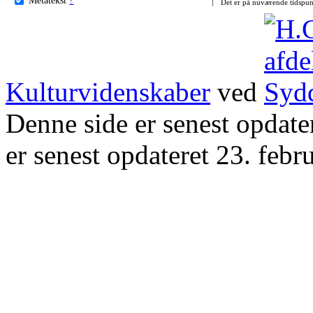
Det er på nuværende tidspun
Kulturvidenskaber
ved
Denne side er senest opdat
er senest opdateret 23. febr