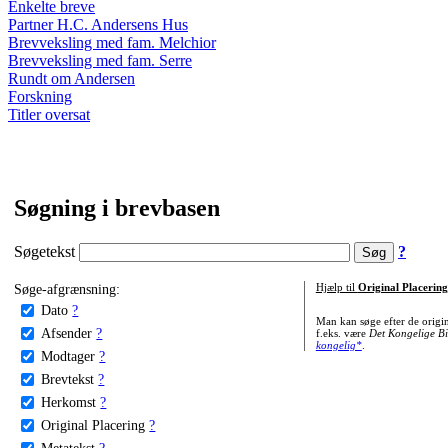
Enkelte breve
Partner H.C. Andersens Hus
Brevveksling med fam. Melchior
Brevveksling med fam. Serre
Rundt om Andersen
Forskning
Titler oversat
Søgning i brevbasen
Søgetekst
?
Søge-afgrænsning:
Hjælp til
Original Placering
Dato
?
Man kan søge efter de origi
Afsender
?
f.eks. være
Det Kongelige Bi
kongelig*
.
Modtager
?
Brevtekst
?
Herkomst
?
Original Placering
?
Metatekst
?