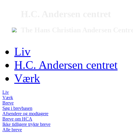
H.C. Andersen centret
The Hans Christian Andersen Centr
Liv
H.C. Andersen centret
Værk
Liv
Værk
Breve
Søg i brevbasen
Afsendere og modtagere
Breve om HCA
Ikke tidligere trykte breve
Alle breve