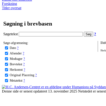
Forskning
Titler oversat
Søgning i brevbasen
Søgetekst
?
Søge-afgrænsning:
Hjæl
Dato
?
Herko
Afsender
?
Modtager
?
Brevtekst
?
Herkomst
?
Original Placering
?
Metatekst
?
Denne side er senest opdateret 13. november 2025 Netstedet er senest