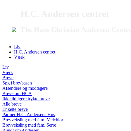
H.C. Andersen centret
The Hans Christian Andersen Centr
Liv
H.C. Andersen centret
Værk
Liv
Værk
Breve
Søg i brevbasen
Afsendere og modtagere
Breve om HCA
Ikke tidligere trykte breve
Alle breve
Enkelte breve
Partner H.C. Andersens Hus
Brevveksling med fam. Melchior
Brevveksling med fam. Serre
Rundt om Andersen