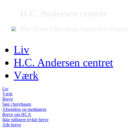
H.C. Andersen centret
The Hans Christian Andersen Centr
Liv
H.C. Andersen centret
Værk
Liv
Værk
Breve
Søg i brevbasen
Afsendere og modtagere
Breve om HCA
Ikke tidligere trykte breve
Alle breve