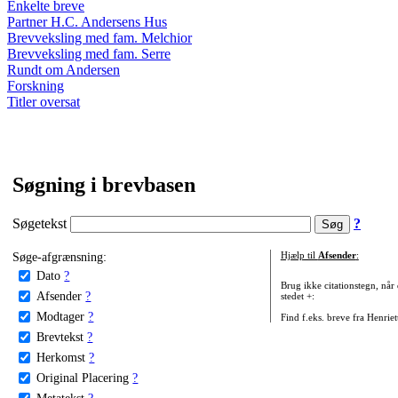
Enkelte breve
Partner H.C. Andersens Hus
Brevveksling med fam. Melchior
Brevveksling med fam. Serre
Rundt om Andersen
Forskning
Titler oversat
Søgning i brevbasen
Søgetekst
?
Søge-afgrænsning:
Hjælp til
Afsender
:
Dato
?
Brug ikke citationstegn, når
Afsender
?
stedet +:
Modtager
?
Find f.eks. breve fra Henrie
Brevtekst
?
Herkomst
?
Original Placering
?
Metatekst
?