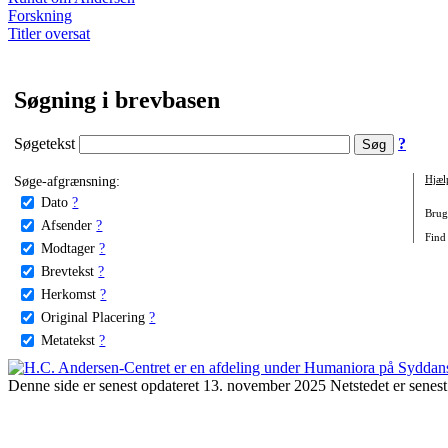
Forskning
Titler oversat
Søgning i brevbasen
Søgetekst
?
Søge-afgrænsning:
Hjæl
Dato
?
Brug 
Afsender
?
Find 
Modtager
?
Brevtekst
?
Herkomst
?
Original Placering
?
Metatekst
?
Denne side er senest opdateret 13. november 2025 Netstedet er senest