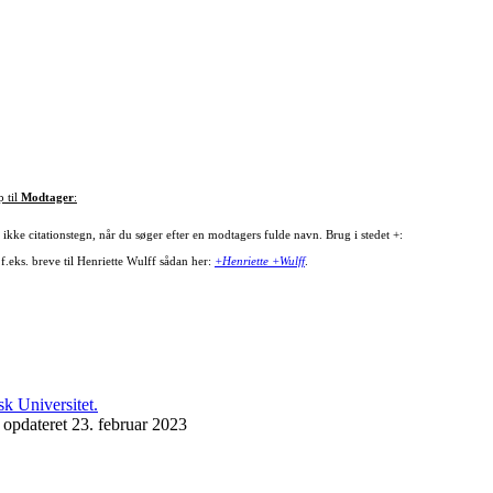
p til
Modtager
:
ikke citationstegn, når du søger efter en modtagers fulde navn. Brug i stedet +:
f.eks. breve til Henriette Wulff sådan her:
+Henriette +Wulff
.
 opdateret 23. februar 2023