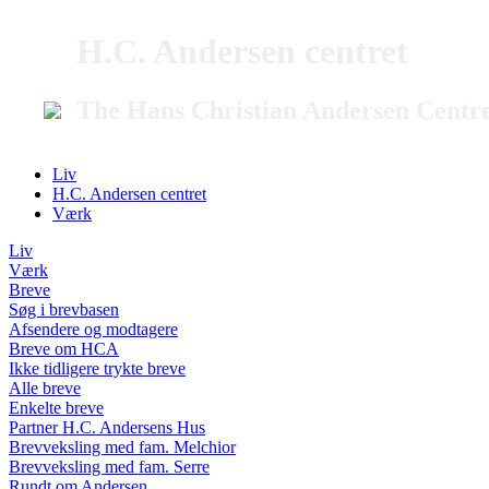
H.C. Andersen centret
The Hans Christian Andersen Centr
Liv
H.C. Andersen centret
Værk
Liv
Værk
Breve
Søg i brevbasen
Afsendere og modtagere
Breve om HCA
Ikke tidligere trykte breve
Alle breve
Enkelte breve
Partner H.C. Andersens Hus
Brevveksling med fam. Melchior
Brevveksling med fam. Serre
Rundt om Andersen