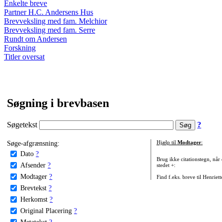
Enkelte breve
Partner H.C. Andersens Hus
Brevveksling med fam. Melchior
Brevveksling med fam. Serre
Rundt om Andersen
Forskning
Titler oversat
Søgning i brevbasen
Søgetekst
?
Søge-afgrænsning:
Hjælp til
Modtager
:
Dato
?
Brug ikke citationstegn, når
Afsender
?
stedet +:
Modtager
?
Find f.eks. breve til Henriet
Brevtekst
?
Herkomst
?
Original Placering
?
Metatekst
?