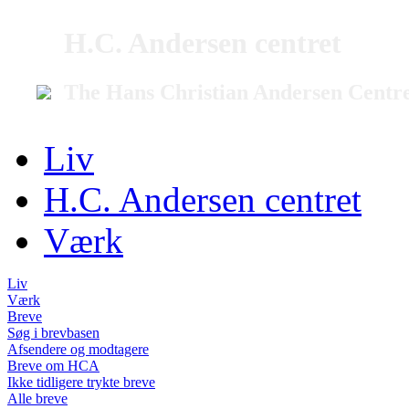
H.C. Andersen centret
The Hans Christian Andersen Centr
Liv
H.C. Andersen centret
Værk
Liv
Værk
Breve
Søg i brevbasen
Afsendere og modtagere
Breve om HCA
Ikke tidligere trykte breve
Alle breve