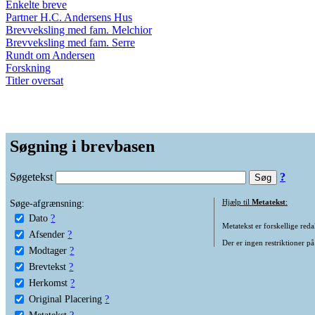
Enkelte breve
Partner H.C. Andersens Hus
Brevveksling med fam. Melchior
Brevveksling med fam. Serre
Rundt om Andersen
Forskning
Titler oversat
Søgning i brevbasen
Søgetekst
?
Søge-afgrænsning:
Hjælp til
Metatekst
:
Dato
?
Metatekst er forskellige reda
Afsender
?
Der er ingen restriktioner på
Modtager
?
Brevtekst
?
Herkomst
?
Original Placering
?
Metatekst
?