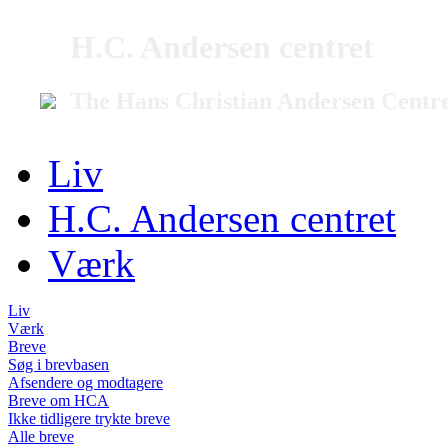
H.C. Andersen centret
The Hans Christian Andersen Centr
Liv
H.C. Andersen centret
Værk
Liv
Værk
Breve
Søg i brevbasen
Afsendere og modtagere
Breve om HCA
Ikke tidligere trykte breve
Alle breve