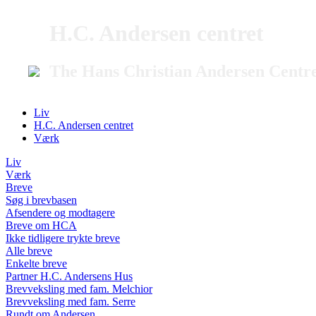
H.C. Andersen centret
The Hans Christian Andersen Centr
Liv
H.C. Andersen centret
Værk
Liv
Værk
Breve
Søg i brevbasen
Afsendere og modtagere
Breve om HCA
Ikke tidligere trykte breve
Alle breve
Enkelte breve
Partner H.C. Andersens Hus
Brevveksling med fam. Melchior
Brevveksling med fam. Serre
Rundt om Andersen