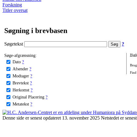
Forskning
Titler oversat
Søgning i brevbasen
Søgetekst
?
Søge-afgrænsning:
Hjæl
Dato
?
Brug 
Afsender
?
Find 
Modtager
?
Brevtekst
?
Herkomst
?
Original Placering
?
Metatekst
?
Denne side er senest opdateret 13. november 2025 Netstedet er senest