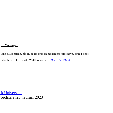
p til
Modtager
:
ikke citationstegn, når du søger efter en modtagers fulde navn. Brug i stedet +:
f.eks. breve til Henriette Wulff sådan her:
+Henriette +Wulff
.
 opdateret 23. februar 2023