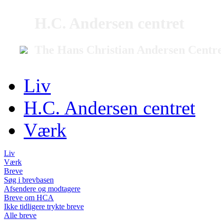
H.C. Andersen centret
The Hans Christian Andersen Centr
Liv
H.C. Andersen centret
Værk
Liv
Værk
Breve
Søg i brevbasen
Afsendere og modtagere
Breve om HCA
Ikke tidligere trykte breve
Alle breve