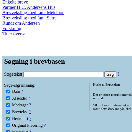
Enkelte breve
Partner H.C. Andersens Hus
Brevveksling med fam. Melchior
Brevveksling med fam. Serre
Rundt om Andersen
Forskning
Titler oversat
Søgning i brevbasen
Søgetekst
?
Søge-afgrænsning:
Hjælp til
Brevtekst
:
Dato
?
Der er ingen restriktioner p
Afsender
?
normalt.
Modtager
?
Vil du f.eks. finde en tekst,
Naar dette Brev
indgår, skal
Brevtekst
?
Herkomst
?
Original Placering
?
Metatekst
?