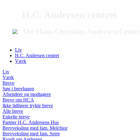
H.C. Andersen centret
The Hans Christian Andersen Centr
Liv
H.C. Andersen centret
Værk
Liv
Værk
Breve
Søg i brevbasen
Afsendere og modtagere
Breve om HCA
Ikke tidligere trykte breve
Alle breve
Enkelte breve
Partner H.C. Andersens Hus
Brevveksling med fam. Melchior
Brevveksling med fam. Serre
Rundt om Andersen