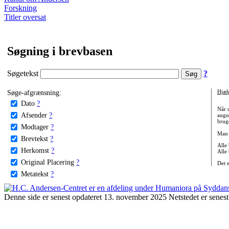
Forskning
Titler oversat
Søgning i brevbasen
Søgetekst
?
Søge-afgrænsning:
Hjæl
Dato
?
Når 
Afsender
?
augu
bruge
Modtager
?
Man 
Brevtekst
?
Alle
Herkomst
?
Alle
Original Placering
?
Det 
Metatekst
?
Denne side er senest opdateret 13. november 2025 Netstedet er senest