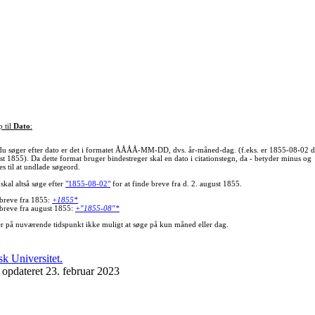
p til
Dato
:
du søger efter dato er det i formatet ÅÅÅÅ-MM-DD, dvs. år-måned-dag. (f.eks. er 1855-08-02 d
st 1855). Da dette format bruger bindestreger skal en dato i citationstegn, da - betyder minus og
s til at undlade søgeord.
skal altså søge efter
"1855-08-02"
for at finde breve fra d. 2. august 1855.
 breve fra 1855:
+1855*
 breve fra august 1855:
+"1855-08"*
er på nuværende tidspunkt ikke muligt at søge på kun måned eller dag.
 opdateret 23. februar 2023