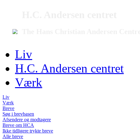
H.C. Andersen centret
The Hans Christian Andersen Centr
Liv
H.C. Andersen centret
Værk
Liv
Værk
Breve
Søg i brevbasen
Afsendere og modtagere
Breve om HCA
Ikke tidligere trykte breve
Alle breve