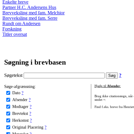
Enkelte breve
Partner H.C. Andersens Hus
Brevveksling med fam. Melchior
Brevveksling med fam. Serre
Rundt om Andersen
Forskning
Titler oversat
Søgning i brevbasen
Søgetekst
?
Søge-afgrænsning:
Hjælp til
Afsender
:
Dato
?
Brug ikke citationstegn, når
Afsender
?
stedet +:
Modtager
?
Find f.eks. breve fra Henrie
Brevtekst
?
Herkomst
?
Original Placering
?
Metatekst
?