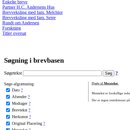
Enkelte breve
Partner H.C. Andersens Hus
Brevveksling med fam. Melchior
Brevveksling med fam. Serre
Rundt om Andersen
Forskning
Titler oversat
Søgning i brevbasen
Søgetekst
?
Søge-afgrænsning:
Hjælp til
Metatekst
:
Dato
?
Metatekst er forskellige reda
Afsender
?
Der er ingen restriktioner på
Modtager
?
Brevtekst
?
Herkomst
?
Original Placering
?
Metatekst
?