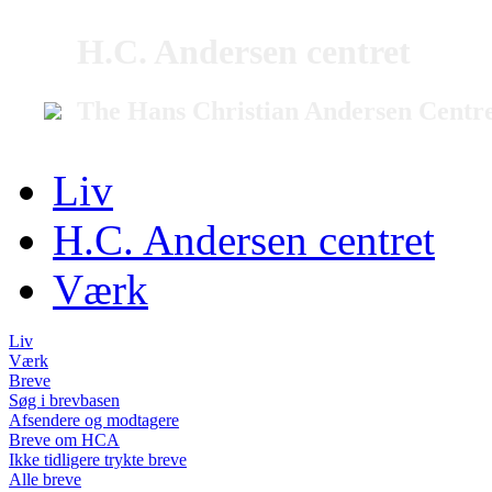
H.C. Andersen centret
The Hans Christian Andersen Centr
Liv
H.C. Andersen centret
Værk
Liv
Værk
Breve
Søg i brevbasen
Afsendere og modtagere
Breve om HCA
Ikke tidligere trykte breve
Alle breve