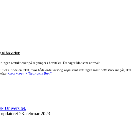
p til
Brevtekst
:
er ingen restriktioner på søgninger i brevtekst. Du søger blot som normalt.
u f.eks. finde en tekst, hvor både ordet
hest
og
vogn
samt sætningen
Naar dette Brev
indgår, skal
 efter
+hest +vogn +"Naar dette Brev"
.
 opdateret 23. februar 2023