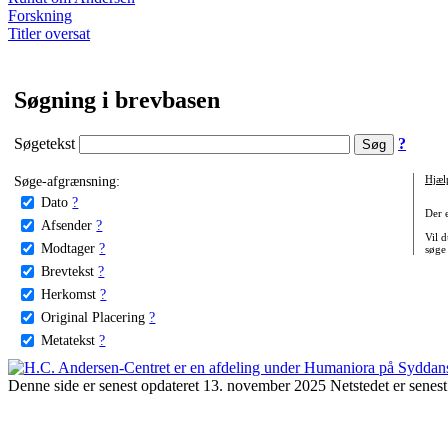
Forskning
Titler oversat
Søgning i brevbasen
Søgetekst
?
Søge-afgrænsning:
Hjæl
Dato
?
Der 
Afsender
?
Vil d
Modtager
?
søge
Brevtekst
?
Herkomst
?
Original Placering
?
Metatekst
?
Denne side er senest opdateret 13. november 2025 Netstedet er senest