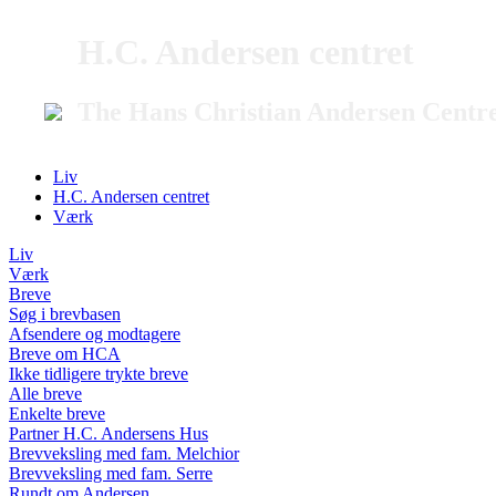
H.C. Andersen centret
The Hans Christian Andersen Centr
Liv
H.C. Andersen centret
Værk
Liv
Værk
Breve
Søg i brevbasen
Afsendere og modtagere
Breve om HCA
Ikke tidligere trykte breve
Alle breve
Enkelte breve
Partner H.C. Andersens Hus
Brevveksling med fam. Melchior
Brevveksling med fam. Serre
Rundt om Andersen