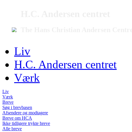
H.C. Andersen centret
The Hans Christian Andersen Centr
Liv
H.C. Andersen centret
Værk
Liv
Værk
Breve
Søg i brevbasen
Afsendere og modtagere
Breve om HCA
Ikke tidligere trykte breve
Alle breve