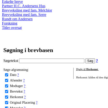
Enkelte breve
Partner H.C. Andersens Hus
Brevveksling med fam. Melchior
Brevveksling med fam. Serre
Rundt om Andersen
Forskning
Titler oversat
Søgning i brevbasen
Søgetekst
?
Søge-afgrænsning:
Hjælp til
Herkomst
:
Dato
?
Herkomst: kilden til den digi
Afsender
?
Modtager
?
Brevtekst
?
Herkomst
?
Original Placering
?
Metatekst
?