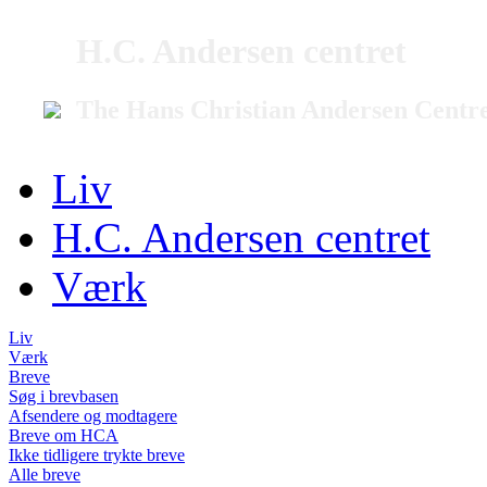
H.C. Andersen centret
The Hans Christian Andersen Centr
Liv
H.C. Andersen centret
Værk
Liv
Værk
Breve
Søg i brevbasen
Afsendere og modtagere
Breve om HCA
Ikke tidligere trykte breve
Alle breve