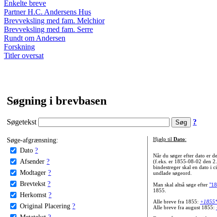
Enkelte breve
Partner H.C. Andersens Hus
Brevveksling med fam. Melchior
Brevveksling med fam. Serre
Rundt om Andersen
Forskning
Titler oversat
Søgning i brevbasen
Søgetekst
?
Søge-afgrænsning:
Hjælp til
Dato
:
Dato
?
Når du søger efter dato er
Afsender
?
(f.eks. er 1855-08-02 den 2
bindestreger skal en dato i c
Modtager
?
undlade søgeord.
Brevtekst
?
Man skal altså søge efter
"18
1855.
Herkomst
?
Alle breve fra 1855:
+1855
Original Placering
?
Alle breve fra august 1855:
Metatekst
?