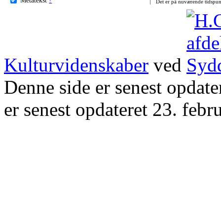
Det er på nuværende tidspun
Kulturvidenskaber
ved
Denne side er senest opdat
er senest opdateret 23. febr