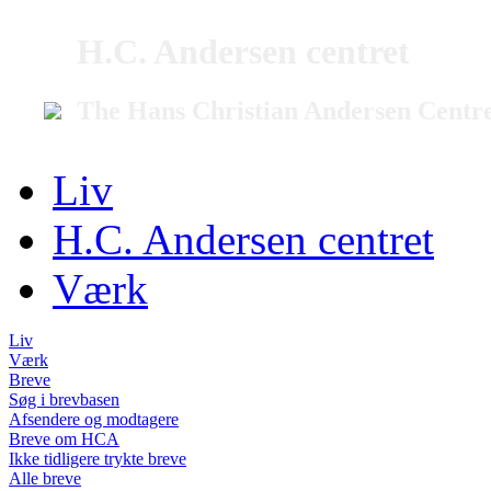
H.C. Andersen centret
The Hans Christian Andersen Centr
Liv
H.C. Andersen centret
Værk
Liv
Værk
Breve
Søg i brevbasen
Afsendere og modtagere
Breve om HCA
Ikke tidligere trykte breve
Alle breve