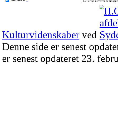
Det er på nuværende tidspun
Kulturvidenskaber
ved
Denne side er senest opdat
er senest opdateret 23. febr