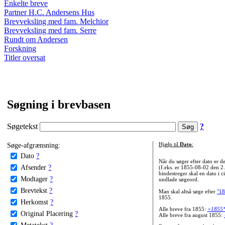
Enkelte breve
Partner H.C. Andersens Hus
Brevveksling med fam. Melchior
Brevveksling med fam. Serre
Rundt om Andersen
Forskning
Titler oversat
Søgning i brevbasen
Søgetekst
?
Søge-afgrænsning:
Hjælp til
Dato
:
Dato
?
Når du søger efter dato er
Afsender
?
(f.eks. er 1855-08-02 den 2
bindestreger skal en dato i c
Modtager
?
undlade søgeord.
Brevtekst
?
Man skal altså søge efter
"18
1855.
Herkomst
?
Alle breve fra 1855:
+1855
Original Placering
?
Alle breve fra august 1855:
Metatekst
?