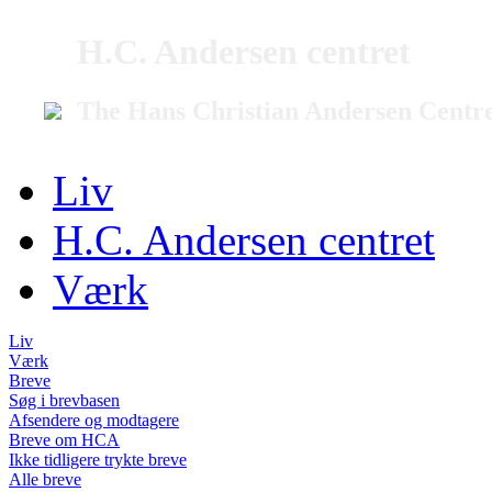
H.C. Andersen centret
The Hans Christian Andersen Centr
Liv
H.C. Andersen centret
Værk
Liv
Værk
Breve
Søg i brevbasen
Afsendere og modtagere
Breve om HCA
Ikke tidligere trykte breve
Alle breve