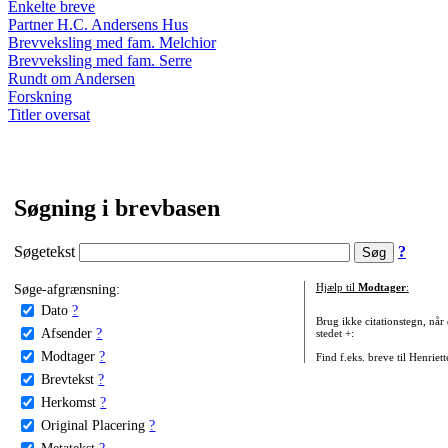
Enkelte breve
Partner H.C. Andersens Hus
Brevveksling med fam. Melchior
Brevveksling med fam. Serre
Rundt om Andersen
Forskning
Titler oversat
Søgning i brevbasen
Søgetekst
?
Søge-afgrænsning:
Hjælp til
Modtager
:
Dato
?
Brug ikke citationstegn, når
Afsender
?
stedet +:
Modtager
?
Find f.eks. breve til Henriet
Brevtekst
?
Herkomst
?
Original Placering
?
Metatekst
?