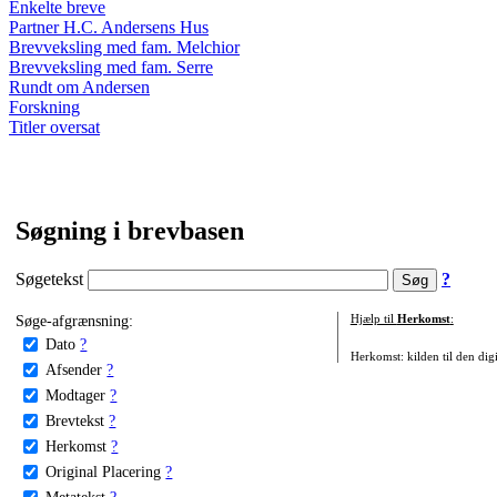
Enkelte breve
Partner H.C. Andersens Hus
Brevveksling med fam. Melchior
Brevveksling med fam. Serre
Rundt om Andersen
Forskning
Titler oversat
Søgning i brevbasen
Søgetekst
?
Søge-afgrænsning:
Hjælp til
Herkomst
:
Dato
?
Herkomst: kilden til den digi
Afsender
?
Modtager
?
Brevtekst
?
Herkomst
?
Original Placering
?
Metatekst
?