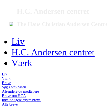
H.C. Andersen centret
The Hans Christian Andersen Centr
Liv
H.C. Andersen centret
Værk
Liv
Værk
Breve
Søg i brevbasen
Afsendere og modtagere
Breve om HCA
Ikke tidligere trykte breve
Alle breve