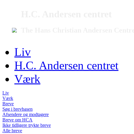
H.C. Andersen centret
The Hans Christian Andersen Centr
Liv
H.C. Andersen centret
Værk
Liv
Værk
Breve
Søg i brevbasen
Afsendere og modtagere
Breve om HCA
Ikke tidligere trykte breve
Alle breve