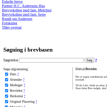
Enkelte breve
Partner H.C. Andersens Hus
Brevveksling med fam. Melchior
Brevveksling med fam. Serre
Rundt om Andersen
Forskning
Titler oversat
Søgning i brevbasen
Søgetekst
?
Søge-afgrænsning:
Hjælp til
Brevtekst
:
Dato
?
Der er ingen restriktioner p
Afsender
?
normalt.
Modtager
?
Vil du f.eks. finde en tekst,
Naar dette Brev
indgår, skal
Brevtekst
?
Herkomst
?
Original Placering
?
Metatekst
?