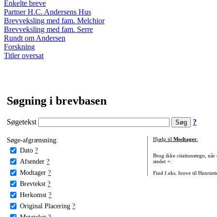
Enkelte breve
Partner H.C. Andersens Hus
Brevveksling med fam. Melchior
Brevveksling med fam. Serre
Rundt om Andersen
Forskning
Titler oversat
Søgning i brevbasen
Søgetekst
?
Søge-afgrænsning:
Hjælp til
Modtager
:
Dato
?
Brug ikke citationstegn, når
Afsender
?
stedet +:
Modtager
?
Find f.eks. breve til Henriet
Brevtekst
?
Herkomst
?
Original Placering
?
Metatekst
?