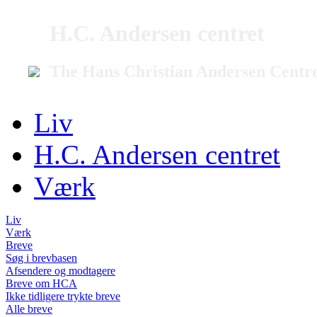
H.C. Andersen centret
The Hans Christian Andersen Centr
Liv
H.C. Andersen centret
Værk
Liv
Værk
Breve
Søg i brevbasen
Afsendere og modtagere
Breve om HCA
Ikke tidligere trykte breve
Alle breve