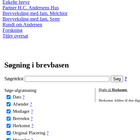
Enkelte breve
Partner H.C. Andersens Hus
Brevveksling med fam. Melchior
Brevveksling med fam. Serre
Rundt om Andersen
Forskning
Titler oversat
Søgning i brevbasen
Søgetekst
?
Søge-afgrænsning:
Hjælp til
Herkomst
:
Dato
?
Herkomst: kilden til den digi
Afsender
?
Modtager
?
Brevtekst
?
Herkomst
?
Original Placering
?
Metatekst
?