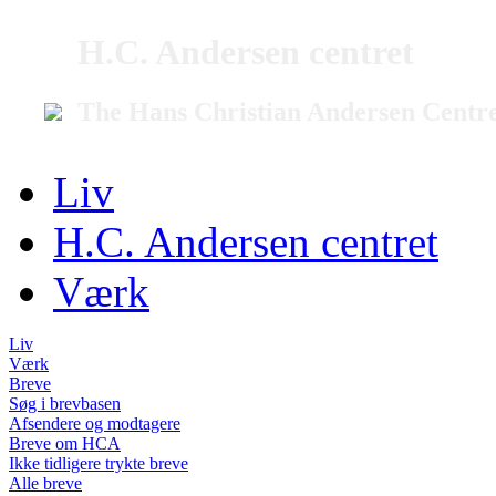
H.C. Andersen centret
The Hans Christian Andersen Centr
Liv
H.C. Andersen centret
Værk
Liv
Værk
Breve
Søg i brevbasen
Afsendere og modtagere
Breve om HCA
Ikke tidligere trykte breve
Alle breve