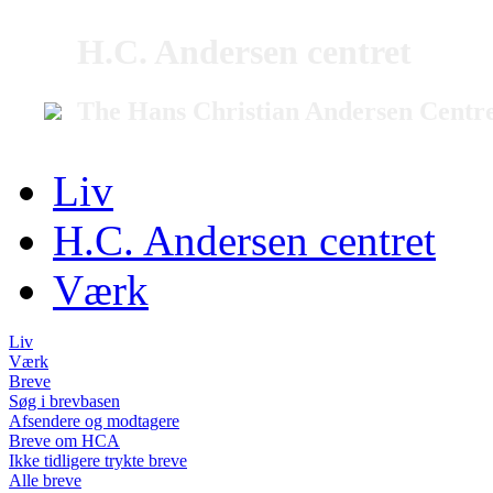
H.C. Andersen centret
The Hans Christian Andersen Centr
Liv
H.C. Andersen centret
Værk
Liv
Værk
Breve
Søg i brevbasen
Afsendere og modtagere
Breve om HCA
Ikke tidligere trykte breve
Alle breve