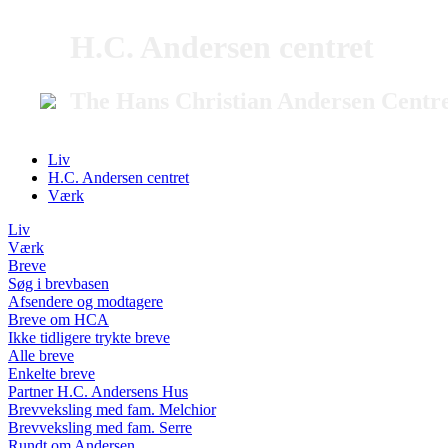
H.C. Andersen centret
The Hans Christian Andersen Centr
Liv
H.C. Andersen centret
Værk
Liv
Værk
Breve
Søg i brevbasen
Afsendere og modtagere
Breve om HCA
Ikke tidligere trykte breve
Alle breve
Enkelte breve
Partner H.C. Andersens Hus
Brevveksling med fam. Melchior
Brevveksling med fam. Serre
Rundt om Andersen