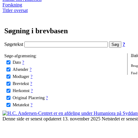
Forskning
Titler oversat
Søgning i brevbasen
Søgetekst
?
Søge-afgrænsning:
Hjæl
Dato
?
Brug 
Afsender
?
Find
Modtager
?
Brevtekst
?
Herkomst
?
Original Placering
?
Metatekst
?
Denne side er senest opdateret 13. november 2025 Netstedet er senest