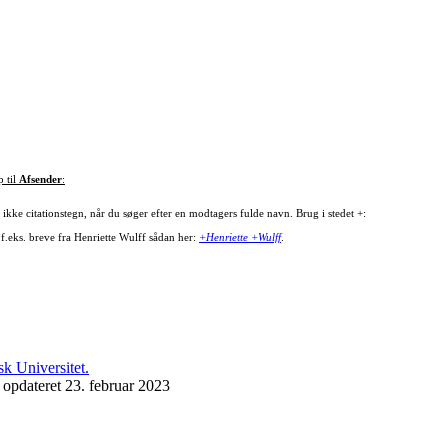
p til
Afsender
:
ikke citationstegn, når du søger efter en modtagers fulde navn. Brug i stedet +:
 f.eks. breve fra Henriette Wulff sådan her:
+Henriette +Wulff
.
 opdateret 23. februar 2023