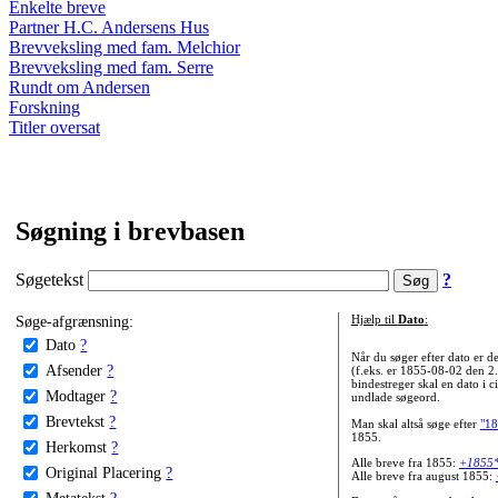
Enkelte breve
Partner H.C. Andersens Hus
Brevveksling med fam. Melchior
Brevveksling med fam. Serre
Rundt om Andersen
Forskning
Titler oversat
Søgning i brevbasen
Søgetekst
?
Søge-afgrænsning:
Hjælp til
Dato
:
Dato
?
Når du søger efter dato er
Afsender
?
(f.eks. er 1855-08-02 den 2
bindestreger skal en dato i c
Modtager
?
undlade søgeord.
Brevtekst
?
Man skal altså søge efter
"18
1855.
Herkomst
?
Alle breve fra 1855:
+1855
Original Placering
?
Alle breve fra august 1855:
Metatekst
?