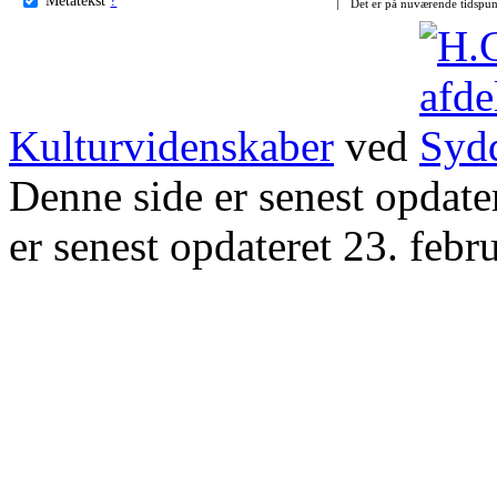
Det er på nuværende tidspun
Kulturvidenskaber
ved
Denne side er senest opdat
er senest opdateret 23. febr