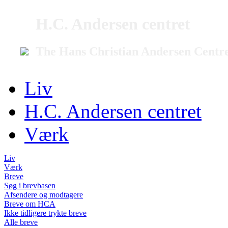
H.C. Andersen centret
The Hans Christian Andersen Centr
Liv
H.C. Andersen centret
Værk
Liv
Værk
Breve
Søg i brevbasen
Afsendere og modtagere
Breve om HCA
Ikke tidligere trykte breve
Alle breve