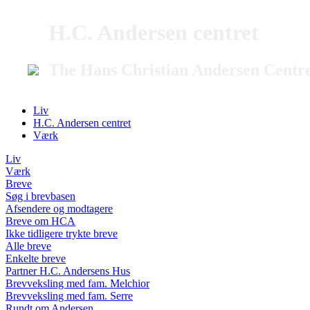
H.C. Andersen centret
The Hans Christian Andersen Centr
Liv
H.C. Andersen centret
Værk
Liv
Værk
Breve
Søg i brevbasen
Afsendere og modtagere
Breve om HCA
Ikke tidligere trykte breve
Alle breve
Enkelte breve
Partner H.C. Andersens Hus
Brevveksling med fam. Melchior
Brevveksling med fam. Serre
Rundt om Andersen