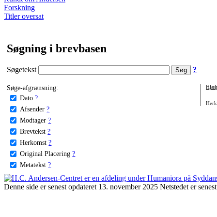
Forskning
Titler oversat
Søgning i brevbasen
Søgetekst
?
Søge-afgrænsning:
Hjæl
Dato
?
Herko
Afsender
?
Modtager
?
Brevtekst
?
Herkomst
?
Original Placering
?
Metatekst
?
Denne side er senest opdateret 13. november 2025 Netstedet er senest