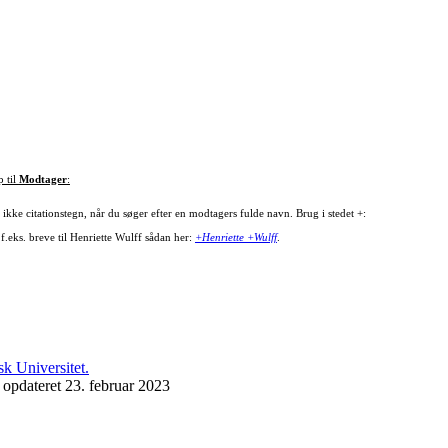
p til
Modtager
:
ikke citationstegn, når du søger efter en modtagers fulde navn. Brug i stedet +:
f.eks. breve til Henriette Wulff sådan her:
+Henriette +Wulff
.
 opdateret 23. februar 2023