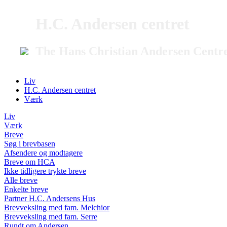
H.C. Andersen centret
The Hans Christian Andersen Centr
Liv
H.C. Andersen centret
Værk
Liv
Værk
Breve
Søg i brevbasen
Afsendere og modtagere
Breve om HCA
Ikke tidligere trykte breve
Alle breve
Enkelte breve
Partner H.C. Andersens Hus
Brevveksling med fam. Melchior
Brevveksling med fam. Serre
Rundt om Andersen