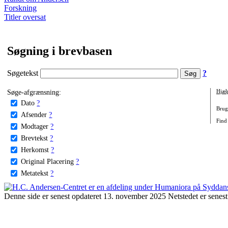
Forskning
Titler oversat
Søgning i brevbasen
Søgetekst
?
Søge-afgrænsning:
Hjæl
Dato
?
Brug 
Afsender
?
Find 
Modtager
?
Brevtekst
?
Herkomst
?
Original Placering
?
Metatekst
?
Denne side er senest opdateret 13. november 2025 Netstedet er senest