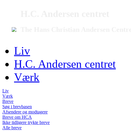
H.C. Andersen centret
The Hans Christian Andersen Centr
Liv
H.C. Andersen centret
Værk
Liv
Værk
Breve
Søg i brevbasen
Afsendere og modtagere
Breve om HCA
Ikke tidligere trykte breve
Alle breve