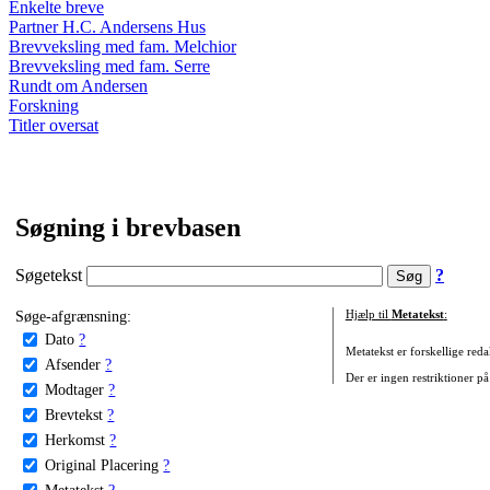
Enkelte breve
Partner H.C. Andersens Hus
Brevveksling med fam. Melchior
Brevveksling med fam. Serre
Rundt om Andersen
Forskning
Titler oversat
Søgning i brevbasen
Søgetekst
?
Søge-afgrænsning:
Hjælp til
Metatekst
:
Dato
?
Metatekst er forskellige reda
Afsender
?
Der er ingen restriktioner på
Modtager
?
Brevtekst
?
Herkomst
?
Original Placering
?
Metatekst
?