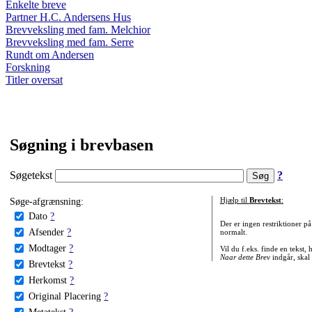
Enkelte breve
Partner H.C. Andersens Hus
Brevveksling med fam. Melchior
Brevveksling med fam. Serre
Rundt om Andersen
Forskning
Titler oversat
Søgning i brevbasen
Søgetekst
?
Søge-afgrænsning:
Hjælp til
Brevtekst
:
Dato
?
Der er ingen restriktioner p
Afsender
?
normalt.
Modtager
?
Vil du f.eks. finde en tekst,
Naar dette Brev
indgår, skal
Brevtekst
?
Herkomst
?
Original Placering
?
Metatekst
?