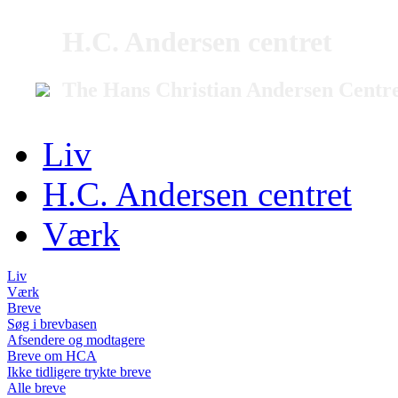
H.C. Andersen centret
The Hans Christian Andersen Centr
Liv
H.C. Andersen centret
Værk
Liv
Værk
Breve
Søg i brevbasen
Afsendere og modtagere
Breve om HCA
Ikke tidligere trykte breve
Alle breve