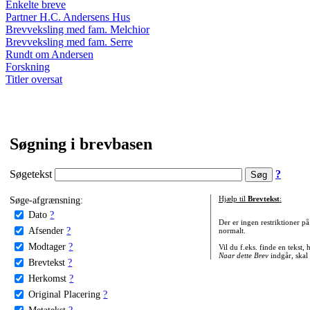
Enkelte breve
Partner H.C. Andersens Hus
Brevveksling med fam. Melchior
Brevveksling med fam. Serre
Rundt om Andersen
Forskning
Titler oversat
Søgning i brevbasen
Søgetekst
?
Søge-afgrænsning:
Hjælp til
Brevtekst
:
Dato
?
Der er ingen restriktioner p
Afsender
?
normalt.
Modtager
?
Vil du f.eks. finde en tekst,
Naar dette Brev
indgår, skal
Brevtekst
?
Herkomst
?
Original Placering
?
Metatekst
?