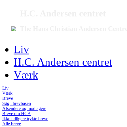
H.C. Andersen centret
The Hans Christian Andersen Centr
Liv
H.C. Andersen centret
Værk
Liv
Værk
Breve
Søg i brevbasen
Afsendere og modtagere
Breve om HCA
Ikke tidligere trykte breve
Alle breve