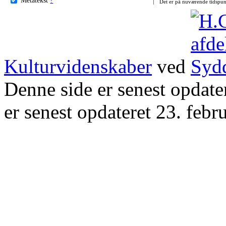
Det er på nuværende tidspun
Kulturvidenskaber
ved
Denne side er senest opdat
er senest opdateret 23. febr