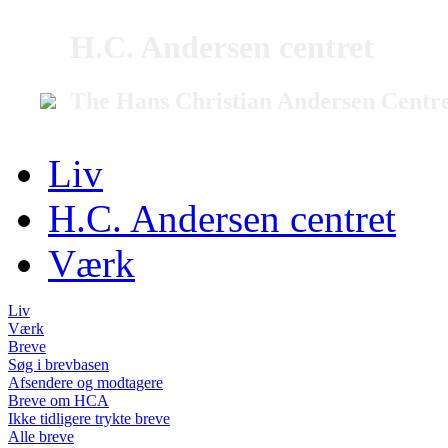
H.C. Andersen centret
The Hans Christian Andersen Centr
Liv
H.C. Andersen centret
Værk
Liv
Værk
Breve
Søg i brevbasen
Afsendere og modtagere
Breve om HCA
Ikke tidligere trykte breve
Alle breve