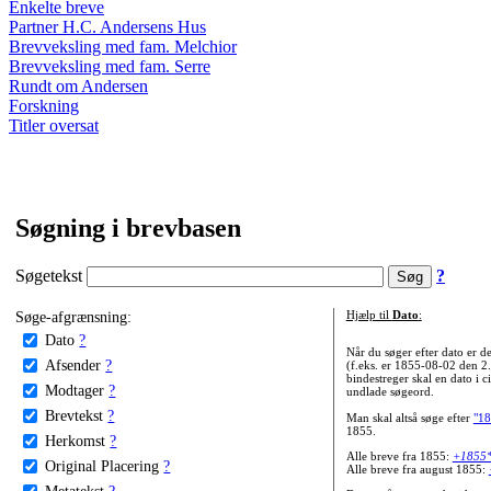
Enkelte breve
Partner H.C. Andersens Hus
Brevveksling med fam. Melchior
Brevveksling med fam. Serre
Rundt om Andersen
Forskning
Titler oversat
Søgning i brevbasen
Søgetekst
?
Søge-afgrænsning:
Hjælp til
Dato
:
Dato
?
Når du søger efter dato er
Afsender
?
(f.eks. er 1855-08-02 den 2
bindestreger skal en dato i c
Modtager
?
undlade søgeord.
Brevtekst
?
Man skal altså søge efter
"18
1855.
Herkomst
?
Alle breve fra 1855:
+1855
Original Placering
?
Alle breve fra august 1855:
Metatekst
?