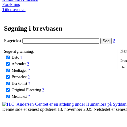
Forskning
Titler oversat
Søgning i brevbasen
Søgetekst
?
Søge-afgrænsning:
Hjæl
Dato
?
Brug 
Afsender
?
Find
Modtager
?
Brevtekst
?
Herkomst
?
Original Placering
?
Metatekst
?
Denne side er senest opdateret 13. november 2025 Netstedet er senest