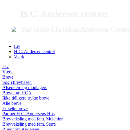
H.C. Andersen centret
The Hans Christian Andersen Centr
Liv
H.C. Andersen centret
Værk
Liv
Værk
Breve
Søg i brevbasen
Afsendere og modtagere
Breve om HCA
Ikke tidligere trykte breve
Alle breve
Enkelte breve
Partner H.C. Andersens Hus
Brevveksling med fam. Melchior
Brevveksling med fam. Serre
Rundt om Andersen