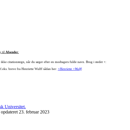
p til
Afsender
:
ikke citationstegn, når du søger efter en modtagers fulde navn. Brug i stedet +:
 f.eks. breve fra Henriette Wulff sådan her:
+Henriette +Wulff
.
 opdateret 23. februar 2023