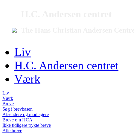
H.C. Andersen centret
The Hans Christian Andersen Centr
Liv
H.C. Andersen centret
Værk
Liv
Værk
Breve
Søg i brevbasen
Afsendere og modtagere
Breve om HCA
Ikke tidligere trykte breve
Alle breve