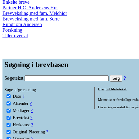
Enkelte breve
Partner H.C. Andersens Hus
Brevveksling med fam. Melchior
Brevveksling med fam. Serre
Rundt om Andersen
Forskning
Titler oversat
Søgning i brevbasen
Søgetekst
?
Søge-afgrænsning:
Hjælp til
Metatekst
:
Dato
?
Metatekst er forskellige reda
Afsender
?
Der er ingen restriktioner på
Modtager
?
Brevtekst
?
Herkomst
?
Original Placering
?
Metatekst
?