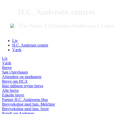
H.C. Andersen centret
The Hans Christian Andersen Centr
Liv
H.C. Andersen centret
Værk
Liv
Værk
Breve
Søg i brevbasen
Afsendere og modtagere
Breve om HCA
Ikke tidligere trykte breve
Alle breve
Enkelte breve
Partner H.C. Andersens Hus
Brevveksling med fam. Melchior
Brevveksling med fam. Serre
Rundt om Andersen