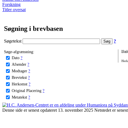
Forskning
Titler oversat
Søgning i brevbasen
Søgetekst
?
Søge-afgrænsning:
Hjæl
Dato
?
Herko
Afsender
?
Modtager
?
Brevtekst
?
Herkomst
?
Original Placering
?
Metatekst
?
Denne side er senest opdateret 13. november 2025 Netstedet er senest