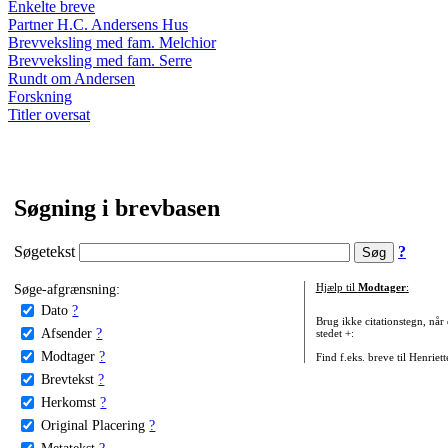
Enkelte breve
Partner H.C. Andersens Hus
Brevveksling med fam. Melchior
Brevveksling med fam. Serre
Rundt om Andersen
Forskning
Titler oversat
Søgning i brevbasen
Søgetekst
?
Søge-afgrænsning:
Hjælp til
Modtager
:
Dato
?
Brug ikke citationstegn, når
Afsender
?
stedet +:
Modtager
?
Find f.eks. breve til Henriet
Brevtekst
?
Herkomst
?
Original Placering
?
Metatekst
?