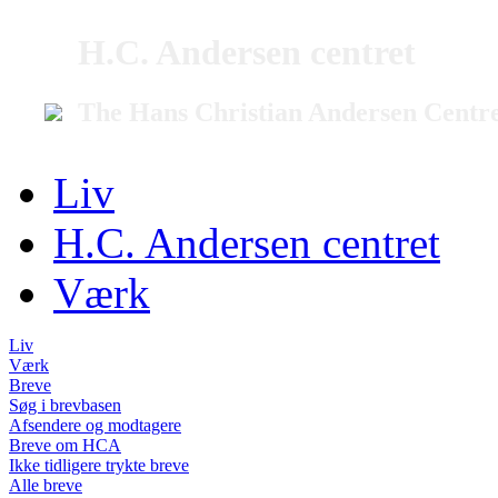
H.C. Andersen centret
The Hans Christian Andersen Centr
Liv
H.C. Andersen centret
Værk
Liv
Værk
Breve
Søg i brevbasen
Afsendere og modtagere
Breve om HCA
Ikke tidligere trykte breve
Alle breve