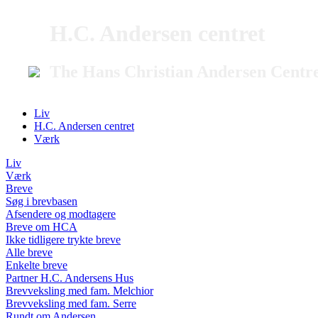
H.C. Andersen centret
The Hans Christian Andersen Centr
Liv
H.C. Andersen centret
Værk
Liv
Værk
Breve
Søg i brevbasen
Afsendere og modtagere
Breve om HCA
Ikke tidligere trykte breve
Alle breve
Enkelte breve
Partner H.C. Andersens Hus
Brevveksling med fam. Melchior
Brevveksling med fam. Serre
Rundt om Andersen