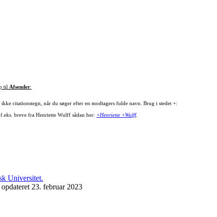
p til
Afsender
:
ikke citationstegn, når du søger efter en modtagers fulde navn. Brug i stedet +:
 f.eks. breve fra Henriette Wulff sådan her:
+Henriette +Wulff
.
 opdateret 23. februar 2023