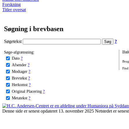
Forskning
Titler oversat
Søgning i brevbasen
Søgetekst
?
Søge-afgrænsning:
Hjæl
Dato
?
Brug 
Afsender
?
Find
Modtager
?
Brevtekst
?
Herkomst
?
Original Placering
?
Metatekst
?
Denne side er senest opdateret 13. november 2025 Netstedet er senest