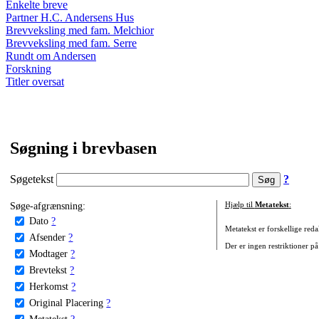
Enkelte breve
Partner H.C. Andersens Hus
Brevveksling med fam. Melchior
Brevveksling med fam. Serre
Rundt om Andersen
Forskning
Titler oversat
Søgning i brevbasen
Søgetekst
?
Søge-afgrænsning:
Hjælp til
Metatekst
:
Dato
?
Metatekst er forskellige reda
Afsender
?
Der er ingen restriktioner på
Modtager
?
Brevtekst
?
Herkomst
?
Original Placering
?
Metatekst
?