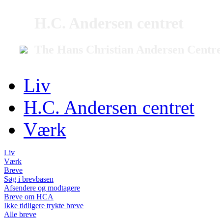
H.C. Andersen centret
The Hans Christian Andersen Centr
Liv
H.C. Andersen centret
Værk
Liv
Værk
Breve
Søg i brevbasen
Afsendere og modtagere
Breve om HCA
Ikke tidligere trykte breve
Alle breve