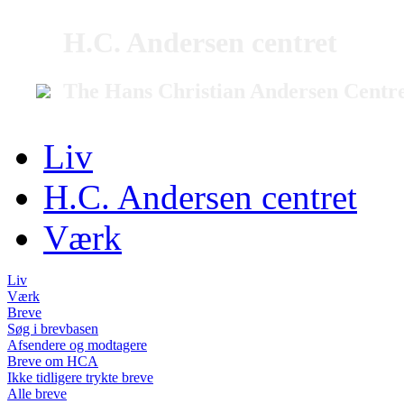
H.C. Andersen centret
The Hans Christian Andersen Centr
Liv
H.C. Andersen centret
Værk
Liv
Værk
Breve
Søg i brevbasen
Afsendere og modtagere
Breve om HCA
Ikke tidligere trykte breve
Alle breve