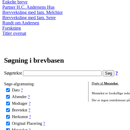
Enkelte breve
Partner H.C. Andersens Hus
Brevveksling med fam. Melchior
Brevveksling med fam. Serre
Rundt om Andersen
Forskning
Titler oversat
Søgning i brevbasen
Søgetekst
?
Søge-afgrænsning:
Hjælp til
Metatekst
:
Dato
?
Metatekst er forskellige reda
Afsender
?
Der er ingen restriktioner på
Modtager
?
Brevtekst
?
Herkomst
?
Original Placering
?
Metatekst
?