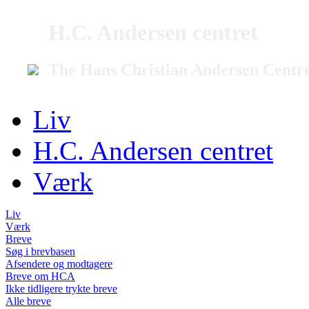
H.C. Andersen centret
The Hans Christian Andersen Centr
Liv
H.C. Andersen centret
Værk
Liv
Værk
Breve
Søg i brevbasen
Afsendere og modtagere
Breve om HCA
Ikke tidligere trykte breve
Alle breve