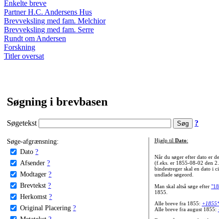
Enkelte breve
Partner H.C. Andersens Hus
Brevveksling med fam. Melchior
Brevveksling med fam. Serre
Rundt om Andersen
Forskning
Titler oversat
Søgning i brevbasen
Søgetekst
?
Søge-afgrænsning:
Hjælp til
Dato
:
Dato
?
Når du søger efter dato er
Afsender
?
(f.eks. er 1855-08-02 den 2
bindestreger skal en dato i c
Modtager
?
undlade søgeord.
Brevtekst
?
Man skal altså søge efter
"18
1855.
Herkomst
?
Alle breve fra 1855:
+1855
Original Placering
?
Alle breve fra august 1855:
Metatekst
?