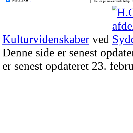
Det er på nuværende tidspun
Kulturvidenskaber
ved
Denne side er senest opdat
er senest opdateret 23. febr