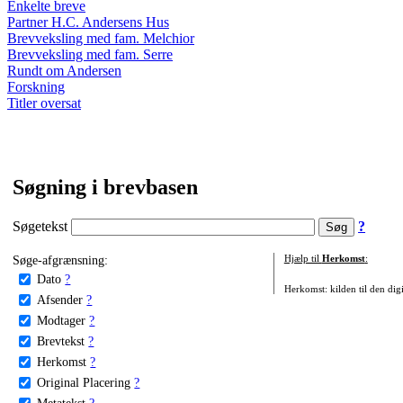
Enkelte breve
Partner H.C. Andersens Hus
Brevveksling med fam. Melchior
Brevveksling med fam. Serre
Rundt om Andersen
Forskning
Titler oversat
Søgning i brevbasen
Søgetekst
?
Søge-afgrænsning:
Hjælp til
Herkomst
:
Dato
?
Herkomst: kilden til den digi
Afsender
?
Modtager
?
Brevtekst
?
Herkomst
?
Original Placering
?
Metatekst
?