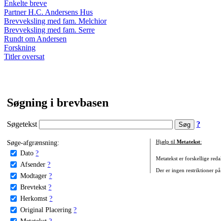
Enkelte breve
Partner H.C. Andersens Hus
Brevveksling med fam. Melchior
Brevveksling med fam. Serre
Rundt om Andersen
Forskning
Titler oversat
Søgning i brevbasen
Søgetekst
?
Søge-afgrænsning:
Hjælp til
Metatekst
:
Dato
?
Metatekst er forskellige reda
Afsender
?
Der er ingen restriktioner på
Modtager
?
Brevtekst
?
Herkomst
?
Original Placering
?
Metatekst
?