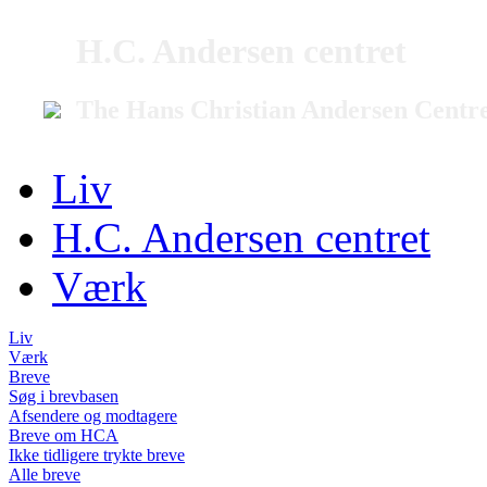
H.C. Andersen centret
The Hans Christian Andersen Centr
Liv
H.C. Andersen centret
Værk
Liv
Værk
Breve
Søg i brevbasen
Afsendere og modtagere
Breve om HCA
Ikke tidligere trykte breve
Alle breve