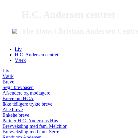
H.C. Andersen centret
The Hans Christian Andersen Centr
Liv
H.C. Andersen centret
Værk
Liv
Værk
Breve
Søg i brevbasen
Afsendere og modtagere
Breve om HCA
Ikke tidligere trykte breve
Alle breve
Enkelte breve
Partner H.C. Andersens Hus
Brevveksling med fam. Melchior
Brevveksling med fam. Serre
Rundt om Andersen