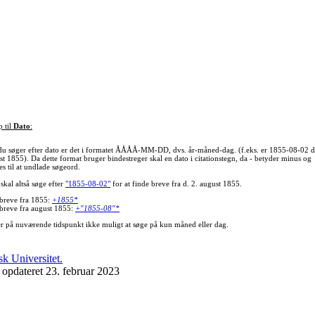
p til
Dato
:
du søger efter dato er det i formatet ÅÅÅÅ-MM-DD, dvs. år-måned-dag. (f.eks. er 1855-08-02 d
st 1855). Da dette format bruger bindestreger skal en dato i citationstegn, da - betyder minus og
s til at undlade søgeord.
skal altså søge efter
"1855-08-02"
for at finde breve fra d. 2. august 1855.
 breve fra 1855:
+1855*
 breve fra august 1855:
+"1855-08"*
er på nuværende tidspunkt ikke muligt at søge på kun måned eller dag.
 opdateret 23. februar 2023