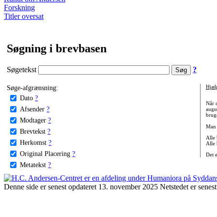
Forskning
Titler oversat
Søgning i brevbasen
Søgetekst
?
Søge-afgrænsning:
Hjæl
Dato
?
Når 
Afsender
?
augu
bruge
Modtager
?
Man 
Brevtekst
?
Alle
Herkomst
?
Alle
Original Placering
?
Det 
Metatekst
?
Denne side er senest opdateret 13. november 2025 Netstedet er senest