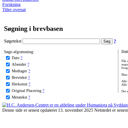
Forskning
Titler oversat
Søgning i brevbasen
Søgetekst
?
Søge-afgrænsning:
Hjæl
Dato
?
Når 
Afsender
?
augu
bruge
Modtager
?
Man 
Brevtekst
?
Alle
Herkomst
?
Alle
Original Placering
?
Det 
Metatekst
?
Denne side er senest opdateret 13. november 2025 Netstedet er senest