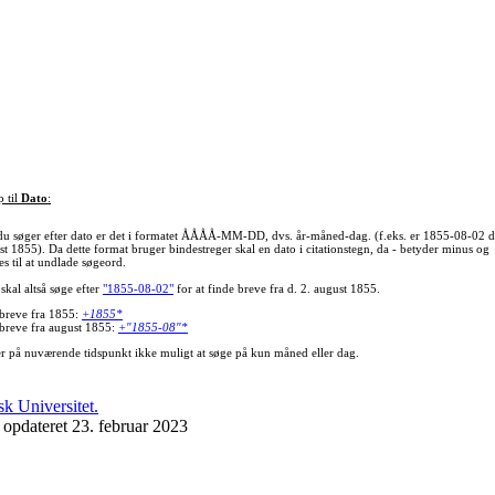
p til
Dato
:
du søger efter dato er det i formatet ÅÅÅÅ-MM-DD, dvs. år-måned-dag. (f.eks. er 1855-08-02 d
st 1855). Da dette format bruger bindestreger skal en dato i citationstegn, da - betyder minus og
s til at undlade søgeord.
skal altså søge efter
"1855-08-02"
for at finde breve fra d. 2. august 1855.
 breve fra 1855:
+1855*
 breve fra august 1855:
+"1855-08"*
er på nuværende tidspunkt ikke muligt at søge på kun måned eller dag.
 opdateret 23. februar 2023