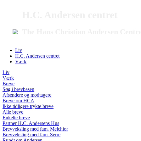
H.C. Andersen centret
The Hans Christian Andersen Centr
Liv
H.C. Andersen centret
Værk
Liv
Værk
Breve
Søg i brevbasen
Afsendere og modtagere
Breve om HCA
Ikke tidligere trykte breve
Alle breve
Enkelte breve
Partner H.C. Andersens Hus
Brevveksling med fam. Melchior
Brevveksling med fam. Serre
Rundt om Andersen