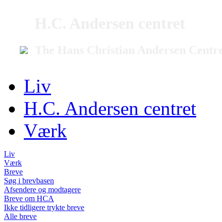
H.C. Andersen centret
The Hans Christian Andersen Centr
Liv
H.C. Andersen centret
Værk
Liv
Værk
Breve
Søg i brevbasen
Afsendere og modtagere
Breve om HCA
Ikke tidligere trykte breve
Alle breve