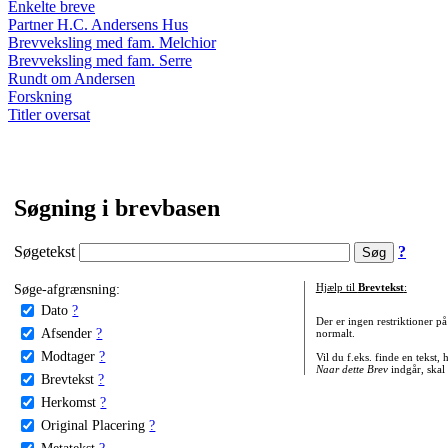
Enkelte breve
Partner H.C. Andersens Hus
Brevveksling med fam. Melchior
Brevveksling med fam. Serre
Rundt om Andersen
Forskning
Titler oversat
Søgning i brevbasen
Søgetekst
?
Søge-afgrænsning:
Hjælp til
Brevtekst
:
Dato
?
Der er ingen restriktioner p
Afsender
?
normalt.
Modtager
?
Vil du f.eks. finde en tekst,
Naar dette Brev
indgår, skal
Brevtekst
?
Herkomst
?
Original Placering
?
Metatekst
?