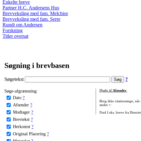
Enkelte breve
Partner H.C. Andersens Hus
Brevveksling med fam. Melchior
Brevveksling med fam. Serre
Rundt om Andersen
Forskning
Titler oversat
Søgning i brevbasen
Søgetekst
?
Søge-afgrænsning:
Hjælp til
Afsender
:
Dato
?
Brug ikke citationstegn, når
Afsender
?
stedet +:
Modtager
?
Find f.eks. breve fra Henrie
Brevtekst
?
Herkomst
?
Original Placering
?
Metatekst
?