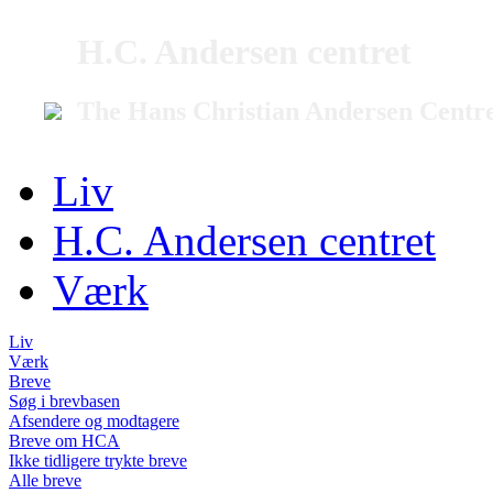
H.C. Andersen centret
The Hans Christian Andersen Centr
Liv
H.C. Andersen centret
Værk
Liv
Værk
Breve
Søg i brevbasen
Afsendere og modtagere
Breve om HCA
Ikke tidligere trykte breve
Alle breve