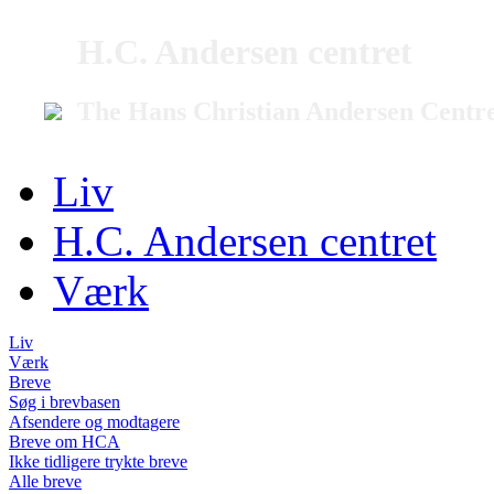
H.C. Andersen centret
The Hans Christian Andersen Centr
Liv
H.C. Andersen centret
Værk
Liv
Værk
Breve
Søg i brevbasen
Afsendere og modtagere
Breve om HCA
Ikke tidligere trykte breve
Alle breve