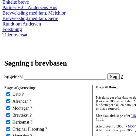
Enkelte breve
Partner H.C. Andersens Hus
Brevveksling med fam. Melchior
Brevveksling med fam. Serre
Rundt om Andersen
Forskning
Titler oversat
Søgning i brevbasen
Søgetekst
?
Søge-afgrænsning:
Hjælp til
Dato
:
Dato
?
Når du søger efter dato er
Afsender
?
(f.eks. er 1855-08-02 den 2
bindestreger skal en dato i c
Modtager
?
undlade søgeord.
Brevtekst
?
Man skal altså søge efter
"18
1855.
Herkomst
?
Alle breve fra 1855:
+1855
Original Placering
?
Alle breve fra august 1855:
Metatekst
?