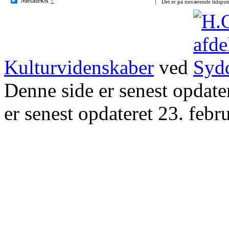
Det er på nuværende tidspun
Kulturvidenskaber
ved
Denne side er senest opdat
er senest opdateret 23. febr