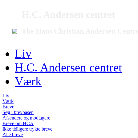
H.C. Andersen centret
The Hans Christian Andersen Centr
Liv
H.C. Andersen centret
Værk
Liv
Værk
Breve
Søg i brevbasen
Afsendere og modtagere
Breve om HCA
Ikke tidligere trykte breve
Alle breve