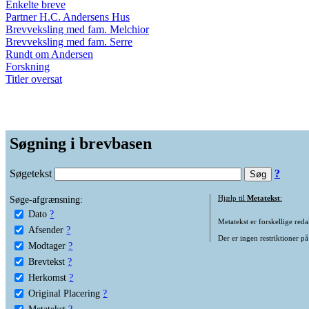
Enkelte breve
Partner H.C. Andersens Hus
Brevveksling med fam. Melchior
Brevveksling med fam. Serre
Rundt om Andersen
Forskning
Titler oversat
Søgning i brevbasen
Søgetekst
?
Søge-afgrænsning:
Hjælp til
Metatekst
:
Dato
?
Metatekst er forskellige reda
Afsender
?
Der er ingen restriktioner på
Modtager
?
Brevtekst
?
Herkomst
?
Original Placering
?
Metatekst
?